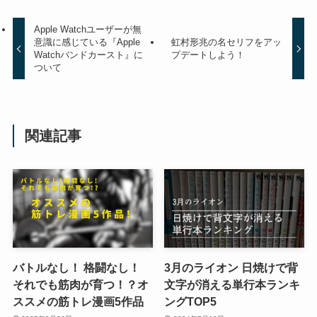
Apple Watchユーザーが無
意識に感じている『Apple
虹村形兆の名セリフをアッ
Watchバンドカースト』に
プデートしよう！
ついて
関連記事
バトルなし！ 格闘なし！
3月のライオン 日焼けで背
それでも筋肉が育つ！？オ
文字が消える単行本ランキ
ススメの筋トレ漫画5作品
ングTOP5