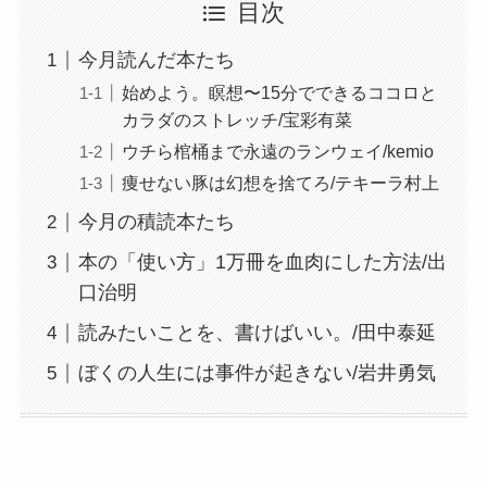
目次
今月読んだ本たち
始めよう。瞑想〜15分でできるココロと
カラダのストレッチ/宝彩有菜
ウチら棺桶まで永遠のランウェイ/kemio
痩せない豚は幻想を捨てろ/テキーラ村上
今月の積読本たち
本の「使い方」1万冊を血肉にした方法/出
口治明
読みたいことを、書けばいい。/田中泰延
ぼくの人生には事件が起きない/岩井勇気