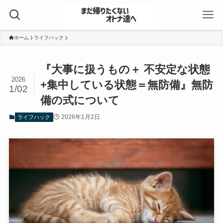
ホーム
ライフハック
『大事に扱うもの＋ 不安定な状態
2026
+集中している状態＝無防備』無防
1/02
備の式について
2026年1月2日
ライフハック