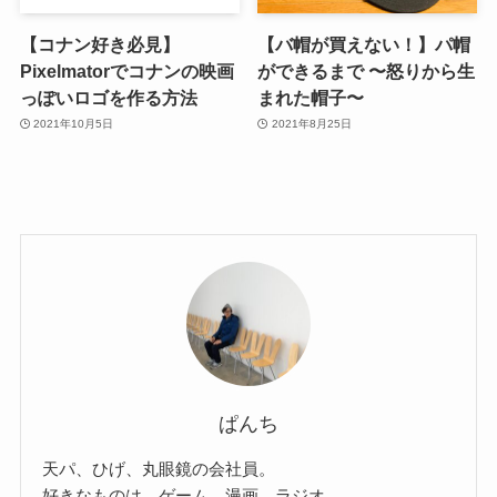
【コナン好き必見】
【バ帽が買えない！】パ帽
Pixelmatorでコナンの映画
ができるまで 〜怒りから生
っぽいロゴを作る方法
まれた帽子〜
2021年10月5日
2021年8月25日
ぱんち
天パ、ひげ、丸眼鏡の会社員。
好きなものは、ゲーム、漫画、ラジオ。