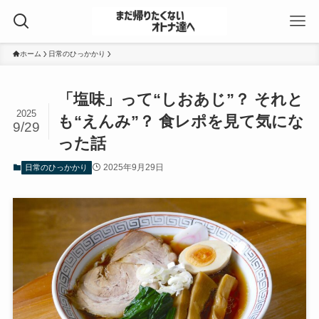
ホーム
日常のひっかかり
「塩味」って“しおあじ”？ それと
2025
も“えんみ”？ 食レポを見て気にな
9/29
った話
2025年9月29日
日常のひっかかり