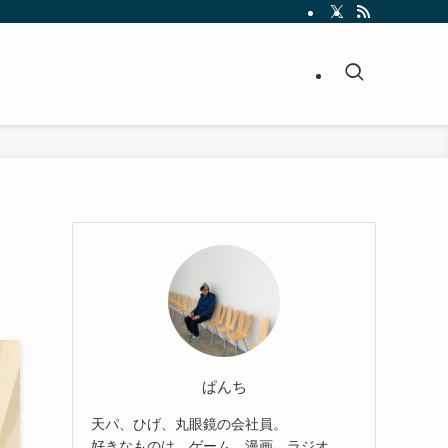
ぱんち
天パ、ひげ、丸眼鏡の会社員。
好きなものは、ゲーム、漫画、ラジオ。