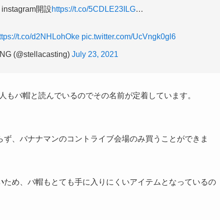
al instagram開設
https://t.co/5CDLE23ILG
…
ttps://t.co/d2NHLohOke
pic.twitter.com/UcVngk0gl6
G (@stellacasting)
July 23, 2021
本人もバ帽と読んでいるのでその名前が定着しています。
らず、バナナマンのコントライブ会場のみ買うことができま
い
ため、バ帽もとても手に入りにくいアイテムとなっているの